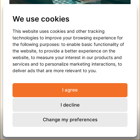
We use cookies
Contrôle interne
This website uses cookies and other tracking
technologies to improve your browsing experience for
the following purposes:
to enable basic functionality of
Au cours des derniers mois de l’année 2024, nous avons
the website
,
to provide a better experience on the
redonné vie au contrôle interne (ou maîtrise
website
,
to measure your interest in our products and
services and to personalize marketing interactions
,
to
organisationnelle) de la CAPAC. En tant qu’organisation,
deliver ads that are more relevant to you
.
nous choisissons délibérément d’être orientés processus
afin de créer plus de certitude dans la réalisation de nos
objectifs stratégiques et opérationnels. Le « contrôle
I agree
interne » ne se réfère pas au contrôle en tant qu’«
inspection » ou « évaluation », mais plutôt au contrôle en
I decline
tant que « maîtrise ». Il s’agit d’un processus quotidien et
Change my preferences
continu impliquant tous les niveaux de l’organisation.